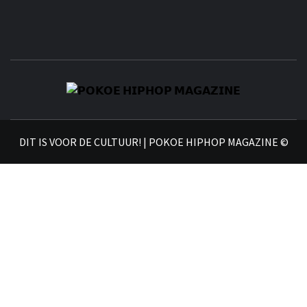
𝗣
𝗛𝗜
DIT IS VOOR DE CULTUUR! | POKOE HIPHOP MAGAZINE ©
𝗠𝗔𝗚