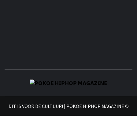
𝗣
𝗛𝗜
DIT IS VOOR DE CULTUUR! | POKOE HIPHOP MAGAZINE ©
𝗠𝗔𝗚