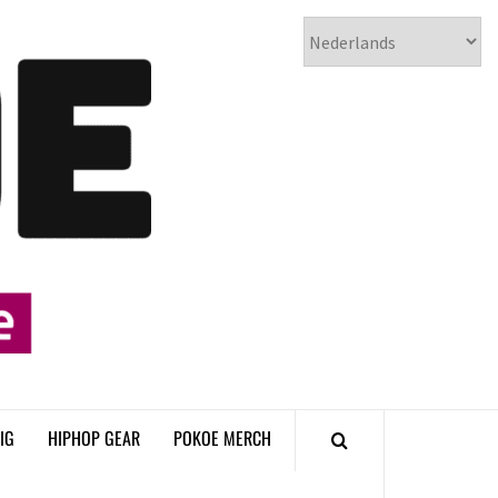
𝗣𝗢𝗞𝗢𝗘
𝗛𝗜𝗣𝗛𝗢𝗣
𝗠𝗔𝗚𝗔𝗭𝗜𝗡𝗘
IG
HIPHOP GEAR
POKOE MERCH