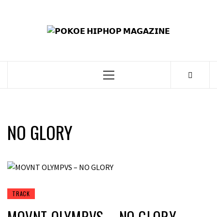
Skip
to
𝗣
content
𝗛𝗜
𝗠𝗔𝗚
Primary
Menu
NO GLORY
TRACK
MOVNT OLYMPVS – NO GLORY