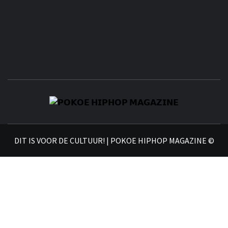
𝗣
𝗛𝗜
DIT IS VOOR DE CULTUUR! | POKOE HIPHOP MAGAZINE ©
𝗠𝗔𝗚