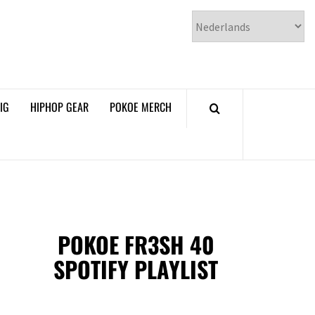
𝗞𝗢𝗘 𝗛𝗜𝗣𝗛𝗢𝗣
𝗠𝗔𝗚𝗔𝗭𝗜𝗡𝗘
IG
HIPHOP GEAR
POKOE MERCH
POKOE FR3SH 40
SPOTIFY PLAYLIST