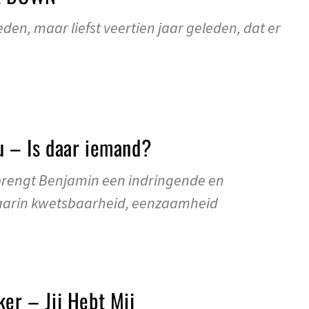
eden, maar liefst veertien jaar geleden, dat er
u – Is daar iemand?
brengt Benjamin een indringende en
waarin kwetsbaarheid, eenzaamheid
ker – Jij Hebt Mij