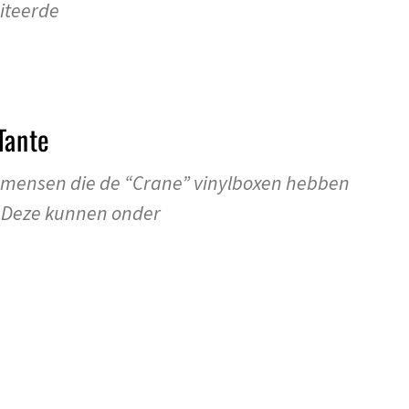
miteerde
Tante
mensen die de “Crane” vinylboxen hebben
 Deze kunnen onder
. De Enser & TikTok Tammo – Jongen