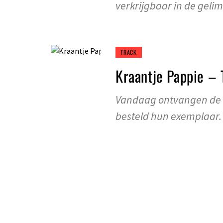
verkrijgbaar in de geli
TRACK
Kraantje Pappie – 
Vandaag ontvangen de 
besteld hun exemplaar.
VIDEOCLIP
Kraantje Pappie ft
Van De Stad