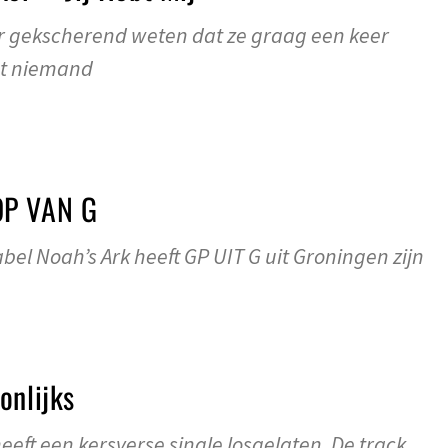
er gekscherend weten dat ze graag een keer
t niemand
OP VAN G
bel Noah’s Ark heeft GP UIT G uit Groningen zijn
onlijks
eeft een kersverse single losgelaten. De track