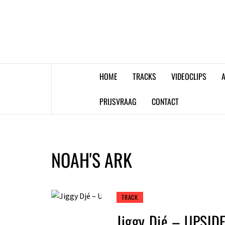
Skip
to
content
HOME
TRACKS
VIDEOCLIPS
A
PRIJSVRAAG
CONTACT
NOAH'S ARK
TRACK
Jiggy Djé – UPSI