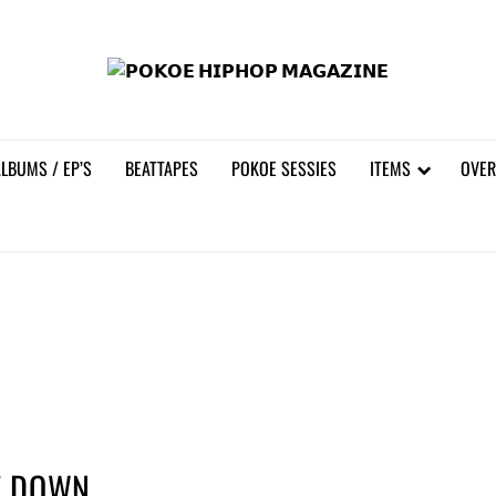
𝗣𝗢
LBUMS / EP’S
BEATTAPES
POKOE SESSIES
ITEMS
OVER
DE DOWN