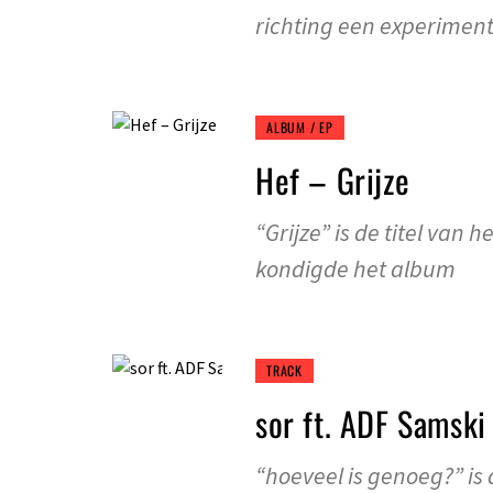
richting een experiment
ALBUM / EP
Hef – Grijze
“Grijze” is de titel va
kondigde het album
TRACK
sor ft. ADF Samski
“hoeveel is genoeg?” is 