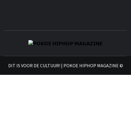
𝗣
𝗛𝗜
DIT IS VOOR DE CULTUUR! | POKOE HIPHOP MAGAZINE ©
𝗠𝗔𝗚