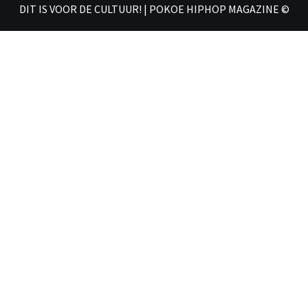
DIT IS VOOR DE CULTUUR! | POKOE HIPHOP MAGAZINE ©
𝗠𝗔𝗚