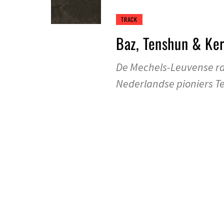
TRACK
Baz, Tenshun & Ke
De Mechels-Leuvense ra
Nederlandse pioniers T