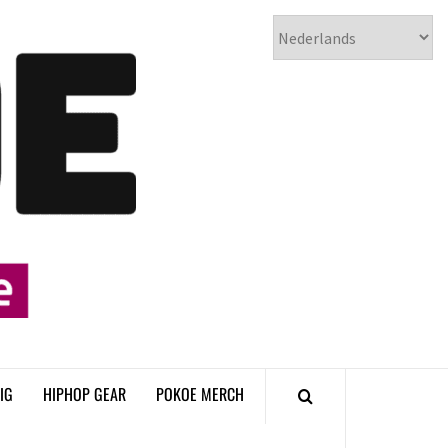
𝗣𝗢𝗞𝗢𝗘
𝗛𝗜𝗣𝗛𝗢𝗣
𝗠𝗔𝗚𝗔𝗭𝗜𝗡𝗘
IG
HIPHOP GEAR
POKOE MERCH