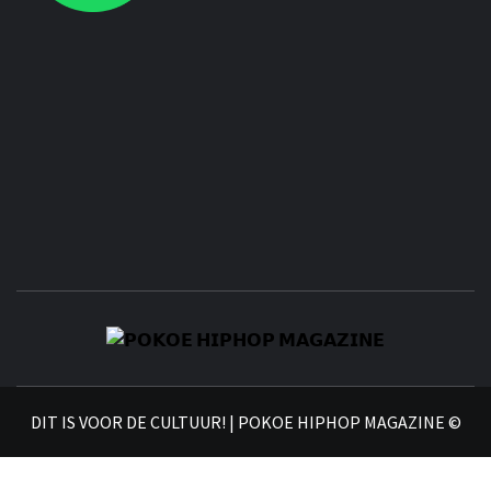
𝗣
𝗛𝗜
DIT IS VOOR DE CULTUUR! | POKOE HIPHOP MAGAZINE ©
𝗠𝗔𝗚