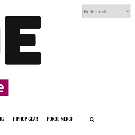
𝗣𝗢𝗞𝗢𝗘
𝗛𝗜𝗣𝗛𝗢𝗣
𝗠𝗔𝗚𝗔𝗭𝗜𝗡𝗘
IG
HIPHOP GEAR
POKOE MERCH