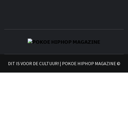
𝗣
𝗛𝗜
DIT IS VOOR DE CULTUUR! | POKOE HIPHOP MAGAZINE ©
𝗠𝗔𝗚