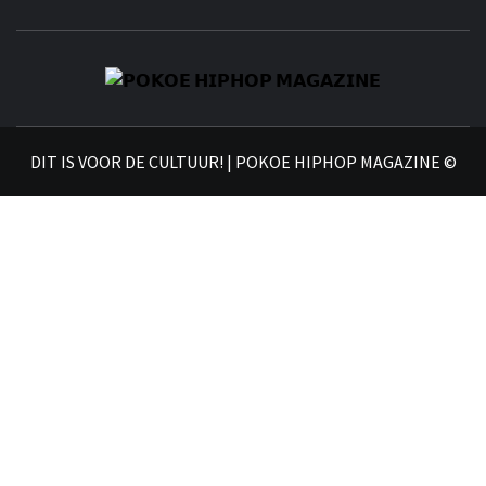
𝗣
𝗛𝗜
DIT IS VOOR DE CULTUUR! | POKOE HIPHOP MAGAZINE ©
𝗠𝗔𝗚