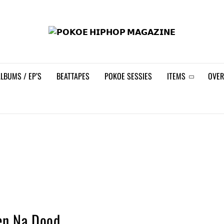
𝗣𝗢
LBUMS / EP’S
BEATTAPES
POKOE SESSIES
ITEMS
OVER
en Na Dood