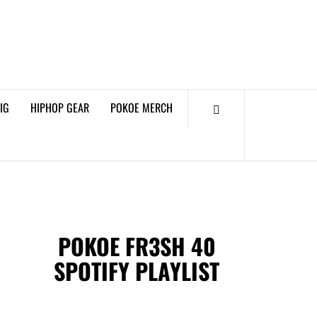
𝗞𝗢𝗘 𝗛𝗜𝗣𝗛𝗢𝗣
𝗠𝗔𝗚𝗔𝗭𝗜𝗡𝗘
IG
HIPHOP GEAR
POKOE MERCH
POKOE FR3SH 40
SPOTIFY PLAYLIST