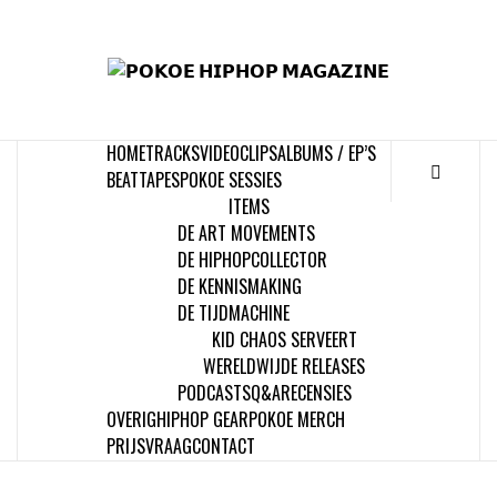
Skip
to
𝗣
content
𝗛𝗜
HOME
TRACKS
VIDEOCLIPS
ALBUMS / EP’S
𝗠𝗔𝗚
BEATTAPES
POKOE SESSIES
ITEMS
DE ART MOVEMENTS
DE HIPHOPCOLLECTOR
DE KENNISMAKING
DE TIJDMACHINE
KID CHAOS SERVEERT
WERELDWIJDE RELEASES
PODCASTS
Q&A
RECENSIES
OVERIG
HIPHOP GEAR
POKOE MERCH
PRIJSVRAAG
CONTACT