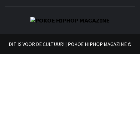
𝗣
𝗛𝗜
DIT IS VOOR DE CULTUUR! | POKOE HIPHOP MAGAZINE ©
𝗠𝗔𝗚