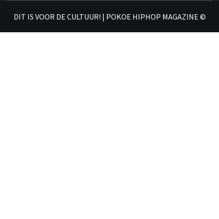
𝗛𝗜
DIT IS VOOR DE CULTUUR! | POKOE HIPHOP MAGAZINE ©
𝗠𝗔𝗚