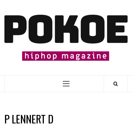
Skip
to
content

Primary
Menu
P LENNERT D