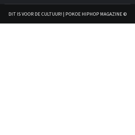
𝗛𝗜
DIT IS VOOR DE CULTUUR! | POKOE HIPHOP MAGAZINE ©
𝗠𝗔𝗚