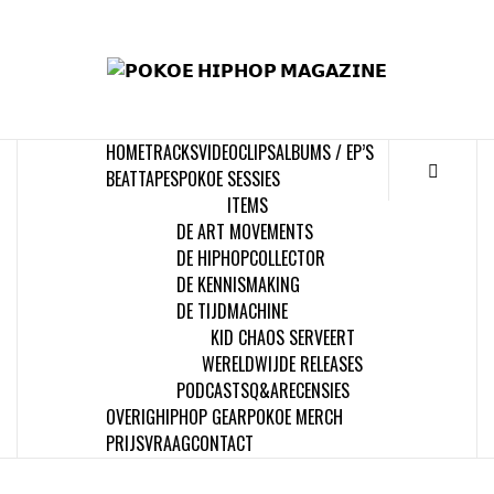
Skip
to
𝗣
content
𝗛𝗜
HOME
TRACKS
VIDEOCLIPS
ALBUMS / EP’S
𝗠𝗔𝗚
BEATTAPES
POKOE SESSIES
ITEMS
DE ART MOVEMENTS
DE HIPHOPCOLLECTOR
DE KENNISMAKING
DE TIJDMACHINE
KID CHAOS SERVEERT
WERELDWIJDE RELEASES
PODCASTS
Q&A
RECENSIES
OVERIG
HIPHOP GEAR
POKOE MERCH
PRIJSVRAAG
CONTACT