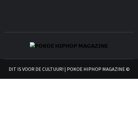
𝗣
𝗛𝗜
DIT IS VOOR DE CULTUUR! | POKOE HIPHOP MAGAZINE ©
𝗠𝗔𝗚