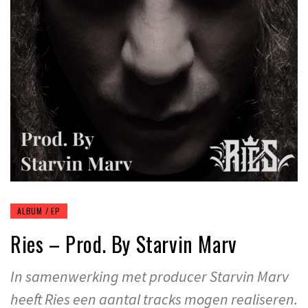
ALBUM / EP
Ries – Prod. By Starvin Marv
In samenwerking met producer Starvin Marv
heeft Ries een aantal tracks mogen realiseren.