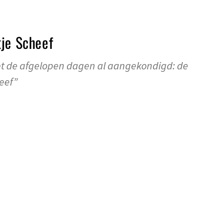
tje Scheef
t de afgelopen dagen al aangekondigd: de
eef”