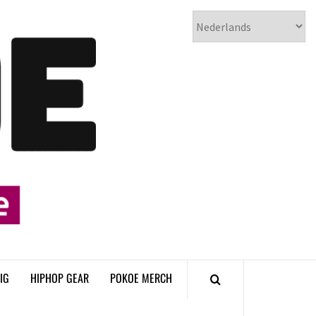
𝗣𝗢𝗞𝗢𝗘
𝗛𝗜𝗣𝗛𝗢𝗣
𝗠𝗔𝗚𝗔𝗭𝗜𝗡𝗘
IG
HIPHOP GEAR
POKOE MERCH