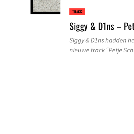
TRACK
Siggy & D1ns – Pe
Siggy & D1ns hadden he
nieuwe track “Petje Sch