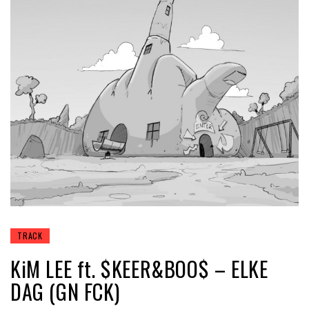
TRACK
KiM LEE ft. $KEER&BOO$ – ELKE
DAG (GN FCK)