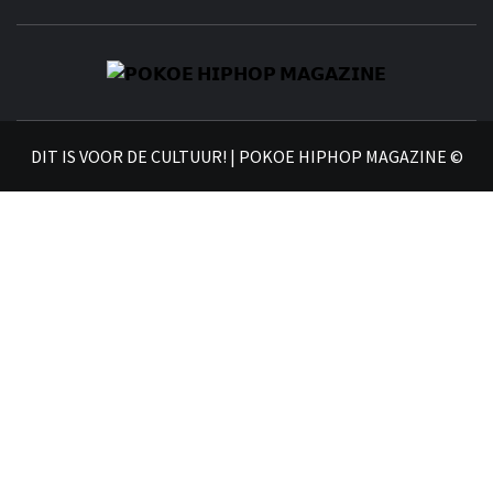
𝗣
𝗛𝗜
DIT IS VOOR DE CULTUUR! | POKOE HIPHOP MAGAZINE ©
𝗠𝗔𝗚