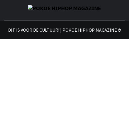
𝗣
𝗛𝗜
DIT IS VOOR DE CULTUUR! | POKOE HIPHOP MAGAZINE ©
𝗠𝗔𝗚