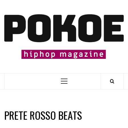
Skip
to
content

Primary
Menu
PRETE ROSSO BEATS