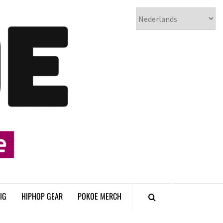
𝗣𝗢𝗞𝗢𝗘
𝗛𝗜𝗣𝗛𝗢𝗣
𝗠𝗔𝗚𝗔𝗭𝗜𝗡𝗘
IG
HIPHOP GEAR
POKOE MERCH