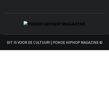
𝗣
𝗛𝗜
DIT IS VOOR DE CULTUUR! | POKOE HIPHOP MAGAZINE ©
𝗠𝗔𝗚