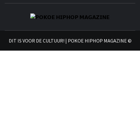
𝗣
𝗛𝗜
DIT IS VOOR DE CULTUUR! | POKOE HIPHOP MAGAZINE ©
𝗠𝗔𝗚