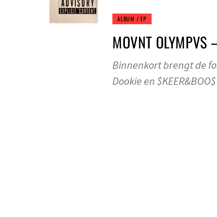
ALBUM / EP
MOVNT OLYMPVS –
Binnenkort brengt de 
Dookie en $KEER&BOO$ 