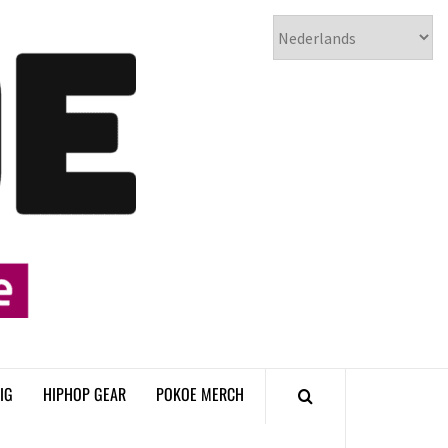
𝗣𝗢𝗞𝗢𝗘
𝗛𝗜𝗣𝗛𝗢𝗣
𝗠𝗔𝗚𝗔𝗭𝗜𝗡𝗘
IG
HIPHOP GEAR
POKOE MERCH