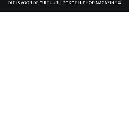
DIT IS VOOR DE CULTUUR! | POKOE HIPHOP MAGAZINE ©
𝗠𝗔𝗚