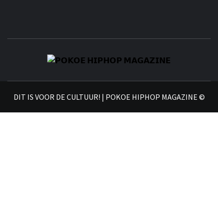
𝗣
𝗛𝗜
DIT IS VOOR DE CULTUUR! | POKOE HIPHOP MAGAZINE ©
𝗠𝗔𝗚