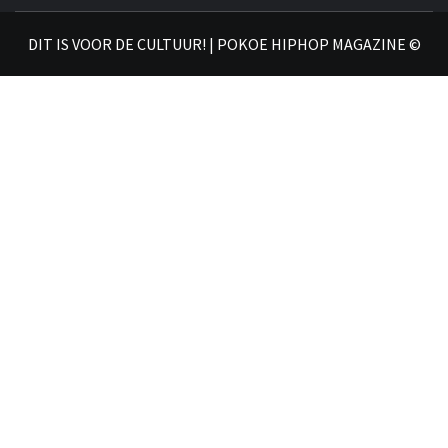
𝗛𝗜
DIT IS VOOR DE CULTUUR! | POKOE HIPHOP MAGAZINE ©
𝗠𝗔𝗚