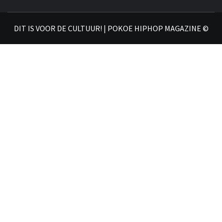
𝗛𝗜
DIT IS VOOR DE CULTUUR! | POKOE HIPHOP MAGAZINE ©
𝗠𝗔𝗚