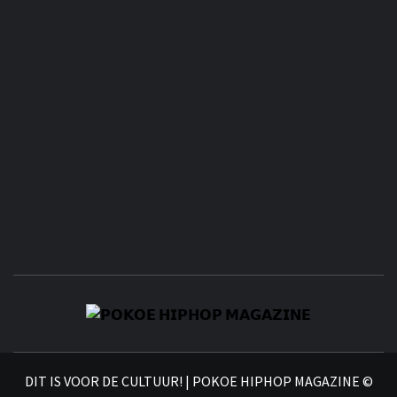
𝗣
𝗛𝗜
DIT IS VOOR DE CULTUUR! | POKOE HIPHOP MAGAZINE ©