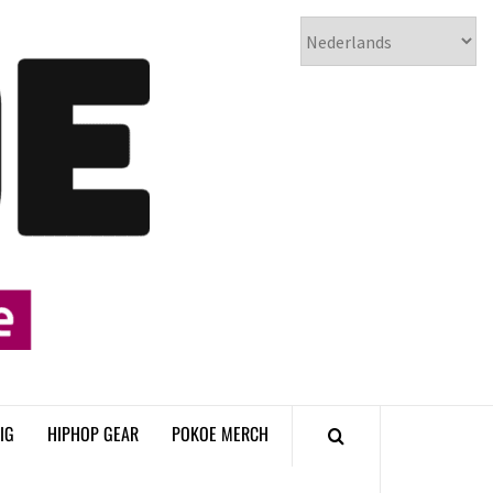
𝗣𝗢𝗞𝗢𝗘
𝗛𝗜𝗣𝗛𝗢𝗣
𝗠𝗔𝗚𝗔𝗭𝗜𝗡𝗘
IG
HIPHOP GEAR
POKOE MERCH