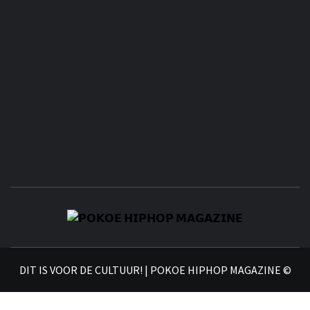
𝗣
𝗛𝗜
DIT IS VOOR DE CULTUUR! | POKOE HIPHOP MAGAZINE ©
𝗠𝗔𝗚