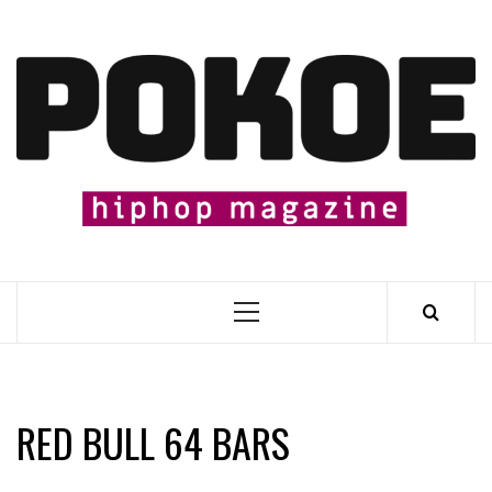
Skip
to
content

Primary
Menu
RED BULL 64 BARS