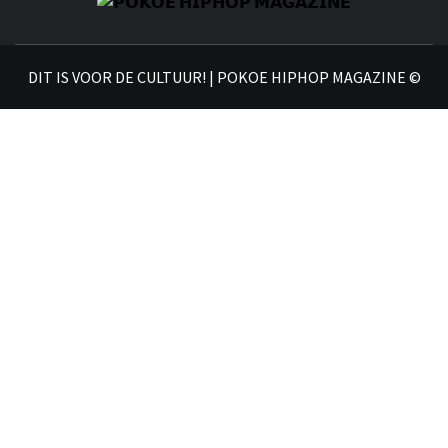
𝗣
𝗛𝗜
DIT IS VOOR DE CULTUUR! | POKOE HIPHOP MAGAZINE ©
𝗠𝗔𝗚