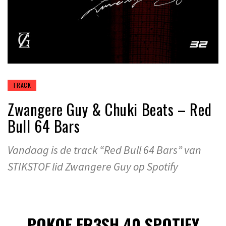
TRACK
Zwangere Guy & Chuki Beats – Red
Bull 64 Bars
Vandaag is de track “Red Bull 64 Bars” van
STIKSTOF lid Zwangere Guy op Spotify
POKOE FR3SH 40 SPOTIFY