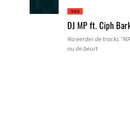
TRACK
DJ MP ft. Ciph B
Na eerder de tracks “MA
nu de beurt