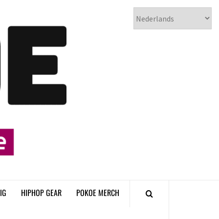
𝗣𝗢𝗞𝗢𝗘
𝗛𝗜𝗣𝗛𝗢𝗣
𝗠𝗔𝗚𝗔𝗭𝗜𝗡𝗘
IG
HIPHOP GEAR
POKOE MERCH