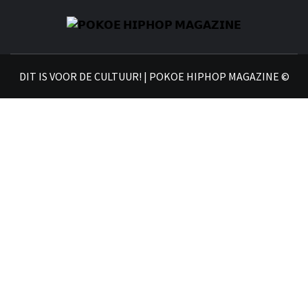
𝗣
𝗛𝗜
DIT IS VOOR DE CULTUUR! | POKOE HIPHOP MAGAZINE ©
𝗠𝗔𝗚