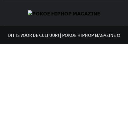
𝗣
𝗛𝗜
DIT IS VOOR DE CULTUUR! | POKOE HIPHOP MAGAZINE ©
𝗠𝗔𝗚