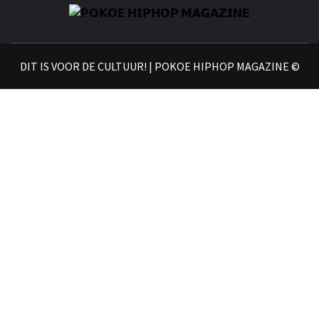
𝗣
𝗛𝗜
DIT IS VOOR DE CULTUUR! | POKOE HIPHOP MAGAZINE ©
𝗠𝗔𝗚