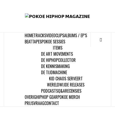
Skip
to
𝗣
content
𝗛𝗜
HOME
TRACKS
VIDEOCLIPS
ALBUMS / EP’S
𝗠𝗔𝗚
BEATTAPES
POKOE SESSIES
ITEMS
DE ART MOVEMENTS
DE HIPHOPCOLLECTOR
DE KENNISMAKING
DE TIJDMACHINE
KID CHAOS SERVEERT
WERELDWIJDE RELEASES
PODCASTS
Q&A
RECENSIES
OVERIG
HIPHOP GEAR
POKOE MERCH
PRIJSVRAAG
CONTACT