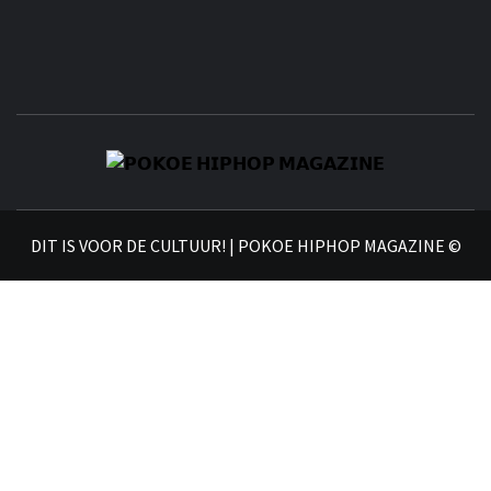
𝗣
𝗛𝗜
DIT IS VOOR DE CULTUUR! | POKOE HIPHOP MAGAZINE ©
𝗠𝗔𝗚