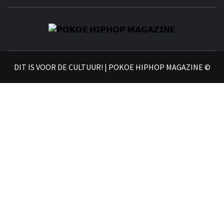
𝗣
𝗛𝗜
DIT IS VOOR DE CULTUUR! | POKOE HIPHOP MAGAZINE ©
𝗠𝗔𝗚