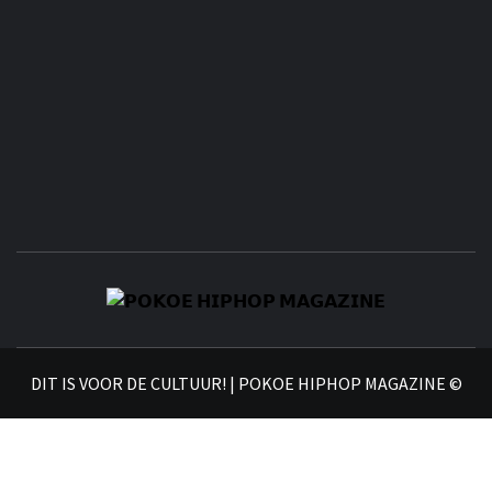
𝗣
𝗛𝗜
DIT IS VOOR DE CULTUUR! | POKOE HIPHOP MAGAZINE ©
𝗠𝗔𝗚