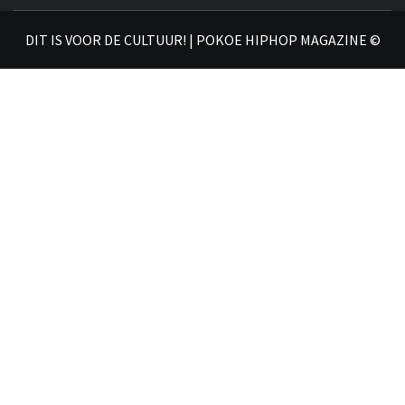
𝗛𝗜
DIT IS VOOR DE CULTUUR! | POKOE HIPHOP MAGAZINE ©
𝗠𝗔𝗚