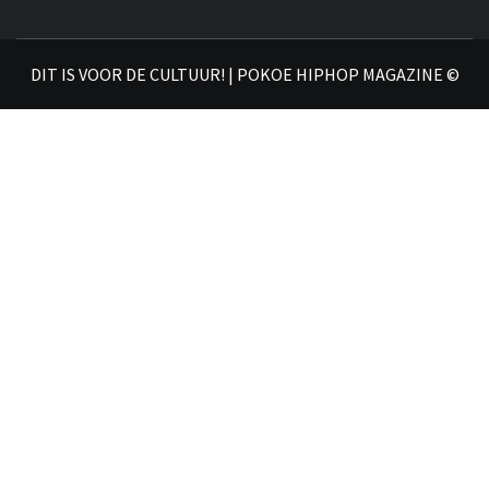
𝗣
𝗛𝗜
DIT IS VOOR DE CULTUUR! | POKOE HIPHOP MAGAZINE ©
𝗠𝗔𝗚