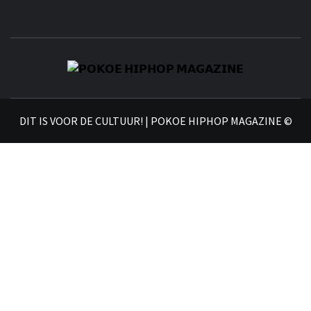
𝗣
𝗛𝗜
DIT IS VOOR DE CULTUUR! | POKOE HIPHOP MAGAZINE ©
𝗠𝗔𝗚