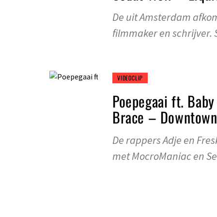
De uit Amsterdam afkoms
filmmaker en schrijver
VIDEOCLIP
Poepegaai ft. Baby
Brace – Downtow
De rappers Adje en Fre
met MocroManiac en S