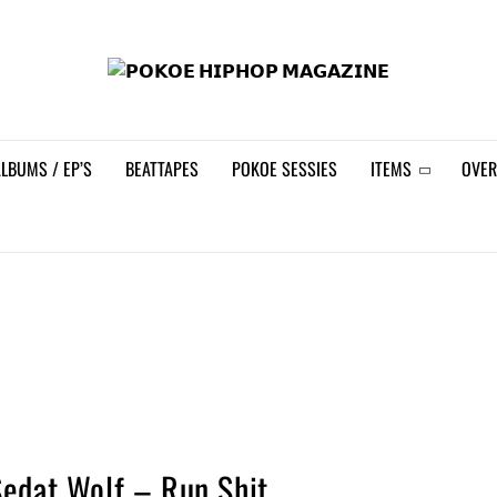
𝗣𝗢
LBUMS / EP’S
BEATTAPES
POKOE SESSIES
ITEMS
OVER
Sedat Wolf – Run Shit