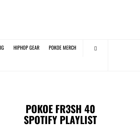
𝗞𝗢𝗘 𝗛𝗜𝗣𝗛𝗢𝗣
𝗠𝗔𝗚𝗔𝗭𝗜𝗡𝗘
IG
HIPHOP GEAR
POKOE MERCH
POKOE FR3SH 40
SPOTIFY PLAYLIST