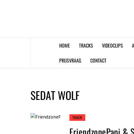
Skip
to
content
HOME
TRACKS
VIDEOCLIPS
A
PRIJSVRAAG
CONTACT
SEDAT WOLF
TRACK
FriendzonePapi & 