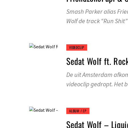
Smash Parker alias Fri
Wolf de track “Run Shit”
VIDEOCLIP
Sedat Wolf ft. Roc
De uit Amsterdam afkom
videoclip gedropt. Het b
ALBUM / EP
Sedat Wolf – Liqu