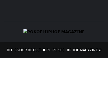
𝗣
𝗛𝗜
DIT IS VOOR DE CULTUUR! | POKOE HIPHOP MAGAZINE ©
𝗠𝗔𝗚