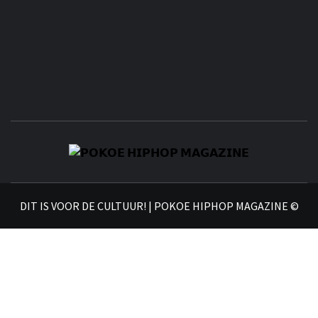
𝗣
𝗛𝗜
DIT IS VOOR DE CULTUUR! | POKOE HIPHOP MAGAZINE ©
𝗠𝗔𝗚