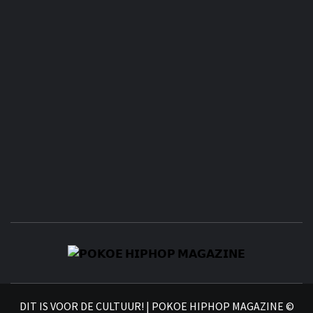
𝗣
𝗛𝗜
DIT IS VOOR DE CULTUUR! | POKOE HIPHOP MAGAZINE ©