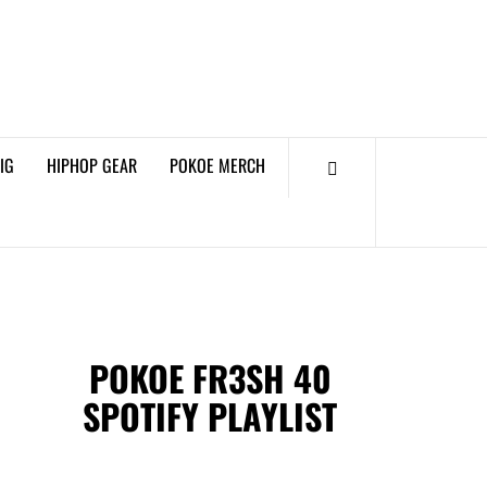
𝗞𝗢𝗘 𝗛𝗜𝗣𝗛𝗢𝗣
𝗠𝗔𝗚𝗔𝗭𝗜𝗡𝗘
IG
HIPHOP GEAR
POKOE MERCH
POKOE FR3SH 40
SPOTIFY PLAYLIST