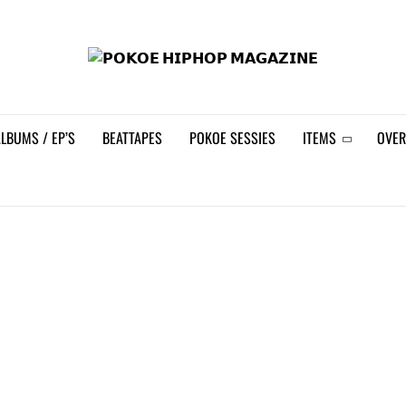
𝗣𝗢
LBUMS / EP’S
BEATTAPES
POKOE SESSIES
ITEMS
OVER